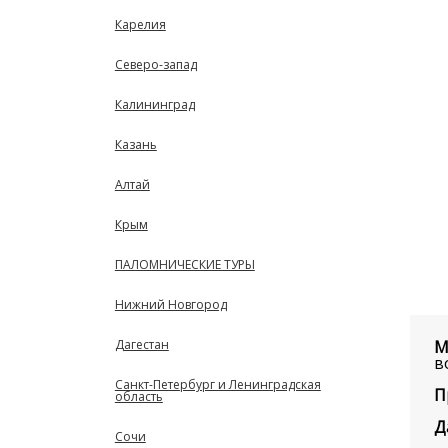
Карелия
Северо-запад
Калининград
Казань
Алтай
Крым
ПАЛОМНИЧЕСКИЕ ТУРЫ
Нижний Новгород
М
Дагестан
в
Санкт-Петербург и Ленинградская
П
область
Д
Сочи