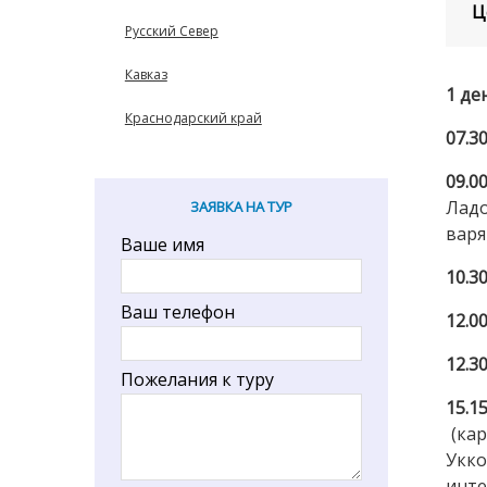
Ц
Русский Север
Кавказ
1 де
Краснодарский край
07.3
09.0
Ладо
ЗАЯВКА НА ТУР
варя
Ваше имя
10.3
Ваш телефон
12.00
12.3
Пожелания к туру
15.
(кар
Укко
инте