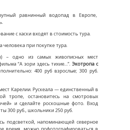
крупный равнинный водопад в Европе,
ь.
ние с хаски входят в стоимость тура.
а человека при покупке тура.
ды) – одно из самых живописных мест
ильма “А зори здесь тихие…”.
Экотропа с
полнительно: 400 руб взрослые; 300 руб.
мест Карелии. Рускеала — единственный в
кой тропе, остановитесь на смотровых
очей» и сделайте роскошные фото. Вход
нты 300 руб., школьники 250 руб.
есь подсветкой, напоминающей северное
ное время можно пофотографироваться в