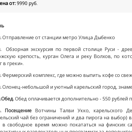
ена от:
9990
руб.
нь
0.
Отправление от станции метро Улица Дыбенко
0.
Обзорная экскурсия по первой столице Руси - дре
жскую крепость, курган Олега и реку Волхов, по кот
г в греки».
0.
Фермерский комплекс, где можно выпить кофе со све
.
Олонец-небольшой и уютный карельский город, знам
0.Обед.
Обед оплачивается дополнительно - 550
15. Посещение
Вотчины Талви Укко, карельского Д
ельский чай без ограничений и два пирога на выбор) в
 в свободное время можно покататься на финских са
рактивных развлекательных программах за дополнител