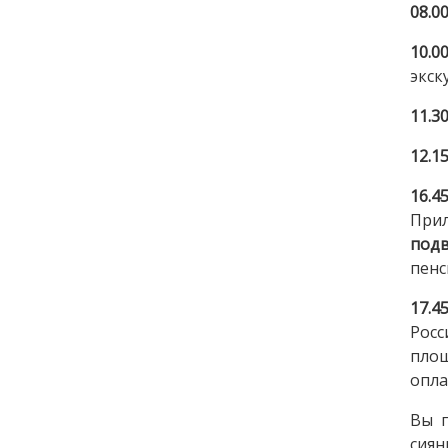
08.0
10.0
экск
11.3
12.15
16.45
Прил
под
пенс
17.4
Рос
площ
опла
Вы п
сиян