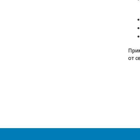
При
от с