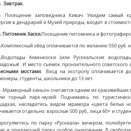
0. Завтрак.
0
. Посещение заповедника Кивач. Увидим самый 
урсия в дендрарий и Музей природы, входит в стоимост
0. Питомник Хаски.
Посещение питомника и фотографирова
.
Комплексный обед оплачивается по желанию 550 руб. н
.
Водопады Ахвенкоски (или Рускеальские водопа
адожья! И место съемок пронзительного советского ф
весными мостами.
Вход на экотропу оплачивается до
ионеры, студенты, школьники до 13 лет.
5
.Мраморный каньон считается одним из красивейших 
сии горный парк-музей. Поднимаясь по туристичес
адках, насладитесь видом мрамора «цвета белых н
чивается отдельно: взрослые 500 руб., лица 60+ и студе
рогуляетесь по парку «Рускеала» вечером, полюбует
ие и придающей парку особое очарование. В свобод