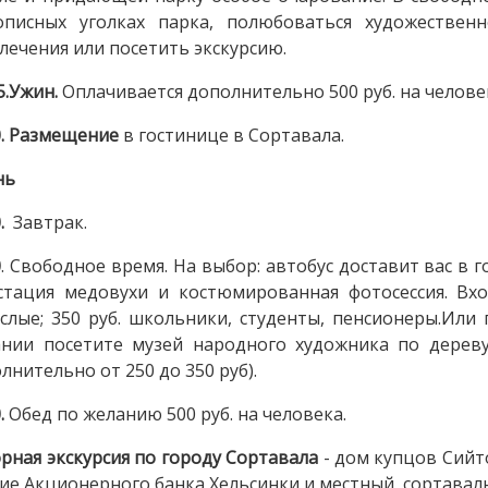
описных уголках парка, полюбоваться художествен
лечения или посетить экскурсию.
5.Ужин.
Оплачивается дополнительно 500 руб. на челове
0. Размещение
в гостинице в Сортавала.
нь
0.
Завтрак.
0
. Свободное время. На выбор: автобус доставит вас в 
стация медовухи и костюмированная фотосессия. Вхо
слые; 350 руб. школьники, студенты, пенсионеры.Или
нии посетите музей народного художника по дереву
лнительно от 250 до 350 руб).
0.
Обед по желанию 500 руб. на человека.
рная экскурсия по городу Сортавала
- дом купцов Сийт
ие Акционерного банка Хельсинки и местный, сортавал