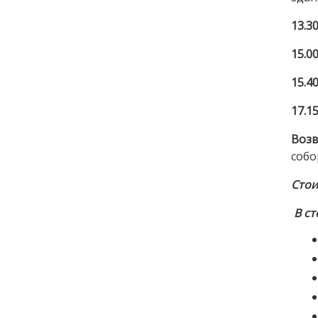
13.30
15.0
15.40
17.15
Возв
собо
Стои
В с