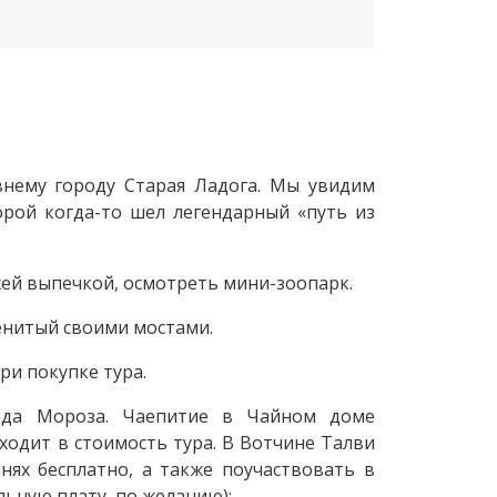
внему городу Старая Ладога. Мы увидим
орой когда-то шел легендарный «путь из
жей выпечкой, осмотреть мини-зоопарк.
енитый своими мостами.
 рублей при покупке тура.
еда Мороза. Чаепитие в Чайном доме
ходит в стоимость тура. В Вотчине Талви
нях бесплатно, а также поучаствовать в
ьную плату, по желанию):