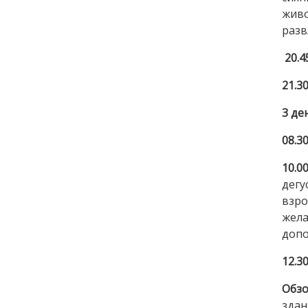
жив
разв
20.4
21.3
3 де
08.3
10.0
дегу
взро
жела
допо
12.3
Обзо
здан